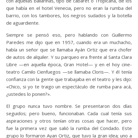
con aquellas bailarinas, tipo de cabaret o Tropicana, de los
que había en el hotel Venecia, pero no eran la rumba del
barrio, con los tambores, los negros sudados y la botella
de aguardiente.
Siempre se pensó eso, pero hablando con Guillermo
Paredes me dijo que en 1957, cuando era un muchacho,
había un señor que se llamaba Ayán Ortiz que era chofer
de autos de alquiler. Y su parqueo era frente al Santa Clara
Libre —en aquella época, Gran Hotel— y en el hoy cine-
teatro Camilo Cienfuegos —se llamaba Cloris—. Y él tenía
confianza con la gente que trabajaba en el teatro y les dijo:
«Chico, si yo te traigo un espectáculo de rumba para acá,
¿ustedes lo ponen?».
El grupo nunca tuvo nombre. Se presentaron dos días
seguidos; pero bueno, funcionaban. Cada cual tenía sus
aspiraciones y otros tenían otras cosas que hacer, pero
fue la primera vez que salió la rumba del Condado. Este
grupo lo formaron Ayan Ortiz, que tuvo la gran idea; uno a