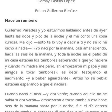
Gemay Castillo López
Edson Guillermo Benítez
Nace un rumbero
Guillermo Paredes y yo estuvimos hablando antes de ayer
hasta las doce y pico de la noche y él me contó una cosa
curiosa. Me dijo —esto te lo voy a decir a ti y no se lo he
dicho a nadie—: «Yo nací por la mañana, casi amaneciendo,
hacia las seis de la mañana, y toda la noche en el patio de
mi casa estaban los tambores esperando a que yo naciera
y cuando mi madre me parió, ahí empezaron mi papá y sus
amigos a tocar tambores»; es decir, festejando el
nacimiento; «y a beber aguardiente». Antes no se bebía:
estaban esperando a que él naciera.
Cuando nació el niño —y era varón; cuando aquello no se
sabía si era varón— empezaron a tocar rumba a esa hora:
seis de la mañana hasta por la noche, fue el día entero
tocando rumba. Y entonces él me dice a mí: «Parece que