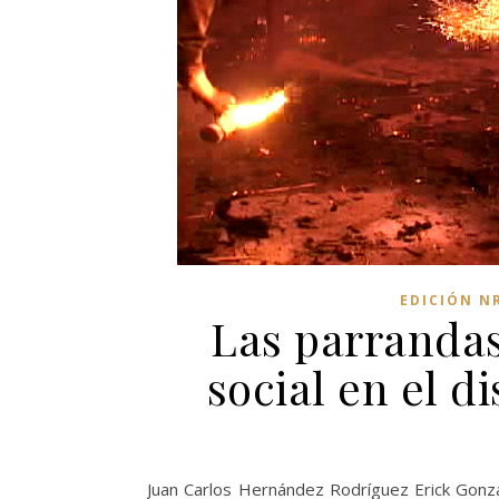
EDICIÓN N
Las parranda
social en el d
Juan Carlos Hernández Rodríguez Erick González Bello Una fiesta es un exceso permitido y hasta ordenado,