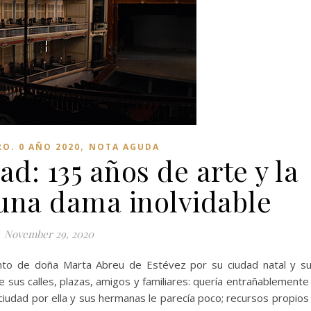
,
RO. 0 AÑO 2020
NOTA AGUDA
d: 135 años de arte y la
una dama inolvidable
November 29, 2020
to de doña Marta Abreu de Estévez por su ciudad natal y s
e sus calles, plazas, amigos y familiares: quería entrañablemente
 ciudad por ella y sus hermanas le parecía poco; recursos propios