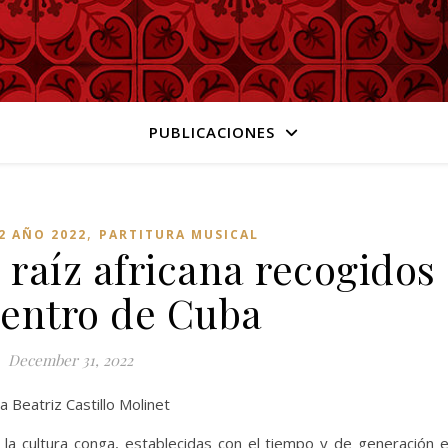
PUBLICACIONES
,
2 AÑO 2022
PARTITURA MUSICAL
 raíz africana recogidos
centro de Cuba
December 31, 2022
a Beatriz Castillo Molinet
de la cultura conga, establecidas con el tiempo y de generación 