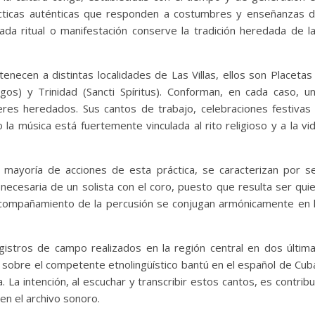
ácticas auténticas que responden a costumbres y enseñanzas 
cada ritual o manifestación conserve la tradición heredada de l
ecen a distintas localidades de Las Villas, ellos son Placetas
egos) y Trinidad (Sancti Spíritus). Conforman, en cada caso, u
es heredados. Sus cantos de trabajo, celebraciones festivas
la música está fuertemente vinculada al rito religioso y a la vi
a mayoría de acciones de esta práctica, se caracterizan por s
y necesaria de un solista con el coro, puesto que resulta ser qui
 acompañamiento de la percusión se conjugan armónicamente en 
stros de campo realizados en la región central en dos últim
 sobre el competente etnolingüístico bantú en el español de Cub
La intención, al escuchar y transcribir estos cantos, es contribu
en el archivo sonoro.