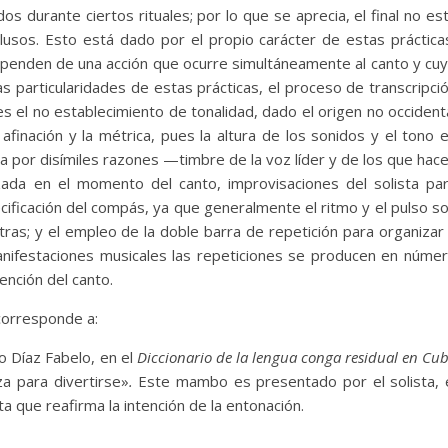
s durante ciertos rituales; por lo que se aprecia, el final no es
usos. Esto está dado por el propio carácter de estas práctica
, dependen de una acción que ocurre simultáneamente al canto y cu
s particularidades de estas prácticas, el proceso de transcripci
les el no establecimiento de tonalidad, dado el origen no occident
afinación y la métrica, pues la altura de los sonidos y el tono 
 por disímiles razones —timbre de la voz líder y de los que hac
lizada en el momento del canto, improvisaciones del solista pa
cificación del compás, ya que generalmente el ritmo y el pulso s
as; y el empleo de la doble barra de repetición para organizar
anifestaciones musicales las repeticiones se producen en núme
tención del canto.
corresponde a:
o Díaz Fabelo, en el
Diccionario de la lengua conga residual en Cu
a para divertirse»
.
Este mambo es presentado por el solista, 
a que reafirma la intención de la entonación.