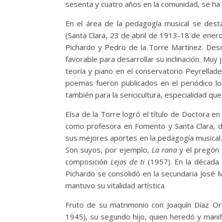
sesenta y cuatro años en la comunidad, se ha
En el área de la pedagogía musical se dest
(Santa Clara, 23 de abril de 1913-18 de ener
Pichardo y Pedro de la Torre Martínez. Desd
favorable para desarrollar su inclinación. Muy 
teoría y piano en el conservatorio Peyrellad
poemas fueron publicados en el periódico loc
también para la sericicultura, especialidad qu
Elsa de la Torre logró el título de Doctora 
como profesora en Fomento y Santa Clara, d
sus mejores aportes en la pedagogía musical. C
Son suyos, por ejemplo,
La rana
y el pregón
composición
Lejos de ti
(1957). En la década 
Pichardo se consolidó en la secundaria José Ma
mantuvo su vitalidad artística.
Fruto de su matrimonio con Joaquín Díaz Ort
1945), su segundo hijo, quien heredó y man