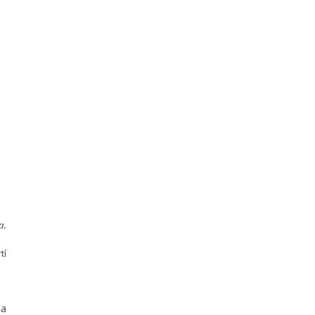
a.
tí
la