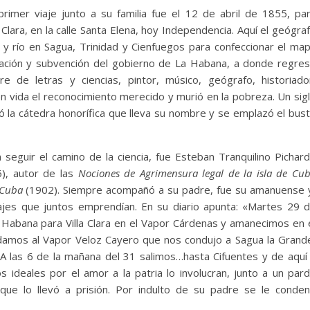
 primer viaje junto a su familia fue el 12 de abril de 1855, pa
lara, en la calle Santa Elena, hoy Independencia. Aquí el geógra
 y río en Sagua, Trinidad y Cienfuegos para confeccionar el ma
bación y subvención del gobierno de La Habana, a donde regre
re de letras y ciencias, pintor, músico, geógrafo, historiado
 en vida el reconocimiento merecido y murió en la pobreza. Un sig
 la cátedra honorífica que lleva su nombre y se emplazó el bus
 seguir el camino de la ciencia, fue Esteban Tranquilino Pichar
), autor de las
Nociones de Agrimensura legal de la isla de Cu
 Cuba
(1902). Siempre acompañó a su padre, fue su amanuense 
iajes que juntos emprendían. En su diario apunta: «Martes 29 
 Habana para Villa Clara en el Vapor Cárdenas y amanecimos en 
damos al Vapor Veloz Cayero que nos condujo a Sagua la Grand
A las 6 de la mañana del 31 salimos…hasta Cifuentes y de aquí
 ideales por el amor a la patria lo involucran, junto a un par
 que lo llevó a prisión. Por indulto de su padre se le conde