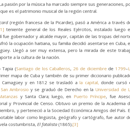
a pasión por la música ha marcado siempre sus generaciones, p
 que es el patrimonio musical de la región central.
card
(región francesa de la Picardie), pasó a América a través d
[1]
teniente general de los Reales Ejércitos, instalado luego 
lí fue gobernador y alcalde mayor, capitán de las tropas del nort
frió la ocupación haitiana, su familia decidió asentarse en Cuba, 
agüey. Llegó a ser muy extensa, pero la mirada de este traba
orte a la cultura de la nación.
 Tapia (
Santiago de los Caballeros
,
26 de diciembre
de
1799
–
primer mapa de Cuba y también de su primer diccionario publicad
 en Camagüey y en 1812 se trasladó a
la capital,
donde cursó 
y San Ambrosio
y se graduó de Derecho en la
Universidad de 
Matanzas
y Santa Clara; luego, en
Puerto Príncipe
, fue Ases
torial y Provincial de Censo. Obtuvo un premio de la Academia 
iembro, y perteneció a la Sociedad Económica Amigos del País. 
table labor como lingüista, geógrafo y cartógrafo, fue autor d
ovela costumbrista,
El fatalista
(1865).
[3]