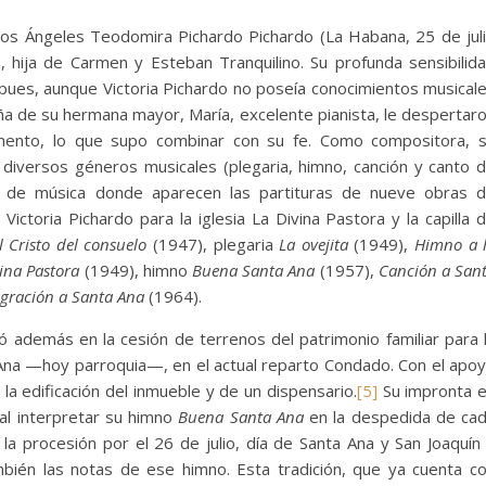
 los Ángeles Teodomira Pichardo Pichardo (La Habana, 25 de jul
 hija de Carmen y Esteban Tranquilino. Su profunda sensibilid
, pues, aunque Victoria Pichardo no poseía conocimientos musical
reña de su hermana mayor, María, excelente pianista, le despertar
umento, lo que supo combinar con su fe. Como compositora, 
 diversos géneros musicales (plegaria, himno, canción y canto 
no de música donde aparecen las partituras de nueve obras 
ictoria Pichardo para la iglesia La Divina Pastora y la capilla 
 Cristo del consuelo
(1947), plegaria
La ovejita
(1949),
Himno a 
vina Pastora
(1949), himno
Buena Santa Ana
(1957),
Canción a San
gración a Santa Ana
(1964).
ió además en la cesión de terrenos del patrimonio familiar para 
a Ana —hoy parroquia—, en el actual reparto Condado. Con el apo
 la edificación del inmueble y de un dispensario.
[5]
Su impronta 
 al interpretar su himno
Buena Santa Ana
en la despedida de ca
e la procesión por el 26 de julio, día de Santa Ana y San Joaquín
mbién las notas de ese himno. Esta tradición, que ya cuenta c