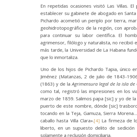
En repetidas ocasiones visitó Las Villas. El
establecer su gabinete de abogado en Santa C
Pichardo acometió un periplo por tierra, mar
geohidrotopográfico de la región, con apro
para continuar su labor científica. El homb
agrimensor, filólogo y naturalista, no recibió
más tarde, la Universidad de La Habana fundó
que lo inmortaliza.
Uno de los hijos de Pichardo Tapia, único en
Jiménez (Matanzas, 2 de julio de 1843-1906
(1863) y de la
Agrimensura legal de la isla de
como tal, registró las impresiones en los v
marzo de 1859. Salimos papa [sic] y yo de la
puerto de este nombre, dónde [sic] trasbor
tocando en la Teja, Gamuza, Sierra Morena…
caballo hasta Villa Clara».
[4]
La firmeza de los
liberto, en un supuesto delito de sedición
solamente a reclusión domiciliaria.