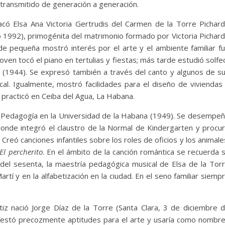
 transmitido de generación a generación.
acó Elsa Ana Victoria Gertrudis del Carmen de la Torre Pichar
o 1992), primogénita del matrimonio formado por Victoria Pichar
e pequeña mostró interés por el arte y el ambiente familiar f
joven tocó el piano en tertulias y fiestas; más tarde estudió solfe
e (1944). Se expresó también a través del canto y algunos de s
al. Igualmente, mostró facilidades para el diseño de viviendas
e practicó en Ceiba del Agua, La Habana.
en Pedagogía en la Universidad de la Habana (1949). Se desempe
onde integró el claustro de la Normal de Kindergarten y procu
reó canciones infantiles sobre los roles de oficios y los animale
El percherito
. En el ámbito de la canción romántica se recuerda 
del sesenta, la maestría pedagógica musical de Elsa de la Tor
rtí y en la alfabetización en la ciudad. En el seno familiar siemp
iz nació Jorge Díaz de la Torre (Santa Clara, 3 de diciembre 
ifestó precozmente aptitudes para el arte y usaría como nombr