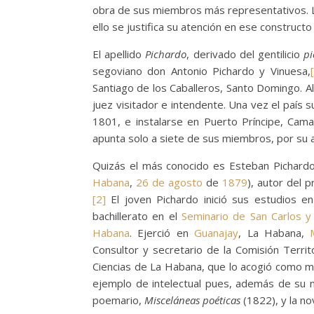
obra de sus miembros más representativos. L
ello se justifica su atención en ese constructo
El apellido
Pichardo
, derivado del gentilicio
pi
segoviano don Antonio Pichardo y Vinuesa,
Santiago de los Caballeros, Santo Domingo. Al
juez visitador e intendente. Una vez el país su
1801, e instalarse en Puerto Príncipe, Cam
apunta solo a siete de sus miembros, por su ap
Quizás el más conocido es Esteban Pichardo
Habana
,
26 de agosto
de
1879
), autor del 
[2]
El joven Pichardo inició sus estudios
bachillerato en el
Seminario de San Carlos 
Habana
. Ejerció en
Guanajay
, La Habana,
Consultor y secretario de la Comisión Terri
Ciencias de La Habana, que lo acogió como m
ejemplo de intelectual pues, además de su no
poemario,
Misceláneas poéticas
(1822), y la n