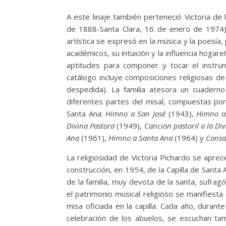
A este linaje también perteneció Victoria de
de 1888-Santa Clara, 16 de enero de 1974),
artística se expresó en la música y la poesía
académicos, su intuición y la influencia hoga
aptitudes para componer y tocar el instr
catálogo incluye composiciones religiosas de
despedida). La familia atesora un cuader
diferentes partes del misal, compuestas por V
Santa Ana:
Himno a San José
(1943),
Himno al
Divina Pastora
(1949),
Canción pastoril a la Di
Ana
(1961),
Himno a Santa Ana
(1964) y
Consa
La religiosidad de Victoria Pichardo se aprec
construcción, en 1954, de la Capilla de Sant
de la familia, muy devota de la santa, sufragó
el patrimonio musical religioso se manifiesta
misa oficiada en la capilla. Cada año, durant
celebración de los abuelos, se escuchan ta